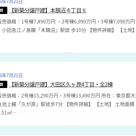
26年7月21日
b
y
【新築分譲戸建】本鵠沼４丁目Ⅱ
買
a
価格：1号棟7,490万円 ・2号棟6,990万円・3号棟7,090万
d
：小田急江ノ島線「本鵠沼」駅徒 歩10分 【物件詳細】 【土地】 
m
i
n
26年7月21日
b
y
【新築分譲戸建】大田区久ヶ原4丁目・全2棟
買
a
売価格：2号棟15,290万円・3号棟13,490万円 所在：東京
d
急池上線「久が原」駅徒歩7分 【物件詳細】 【土地】 土地面積： 
m
5.51㎡…
i
n