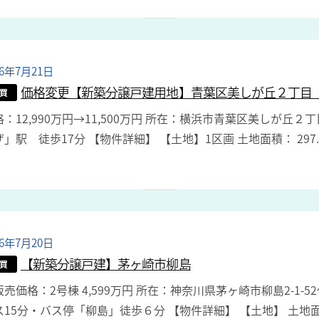
i
n
26年7月21日
b
y
価格変更【新築分譲戸建用地】青葉区美しが丘２丁目
買
a
格：12,990万円→11,500万円 所在：横浜市青葉区美しが丘
d
ザ」駅 徒歩17分 【物件詳細】 【土地】1区画 土地面積： 29
m
i
n
26年7月20日
b
y
【新築分譲戸建】茅ヶ崎市柳島
買
a
売価格：2号棟 4,599万円 所在：神奈川県茅ヶ崎市柳島2-1-
d
ス15分・バス停「柳島」徒歩６分 【物件詳細】 【土地】 土地面積
m