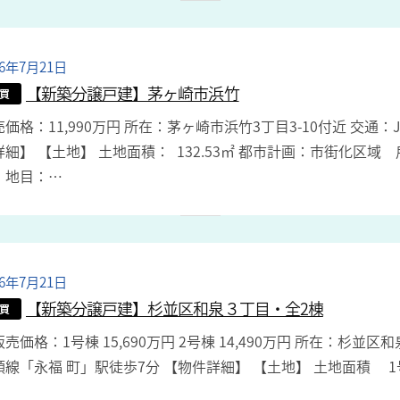
26年7月21日
b
y
【新築分譲戸建】茅ヶ崎市浜竹
買
a
売価格：11,990万円 所在：茅ヶ崎市浜竹3丁目3-10付近 交通
d
詳細】 【土地】 土地面積： 132.53㎡ 都市計画：市街化区
m
 地目：…
i
n
26年7月21日
b
y
【新築分譲戸建】杉並区和泉３丁目・全2棟
買
a
売価格：1号棟 15,690万円 2号棟 14,490万円 所在：杉並
d
頭線「永福 町」駅徒歩7分 【物件詳細】 【土地】 土地面積 1号棟
m