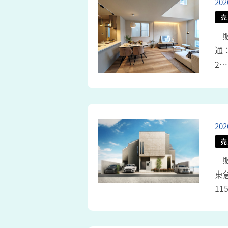
20
売
販売
通
2…
20
売
販
東
11