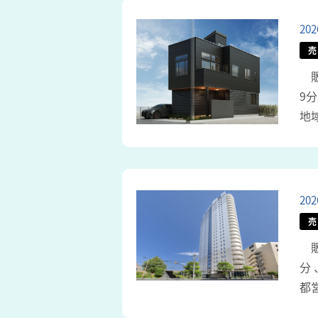
20
売
販
9
地
20
売
販
分
都