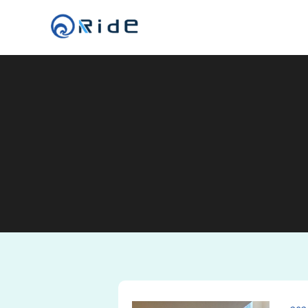
コ
i
ン
d
R
テ
e
i
ン
,
l
ツ
d
n
へ
e
c
ス
,
.
キ
l
ッ
n
プ
c
.