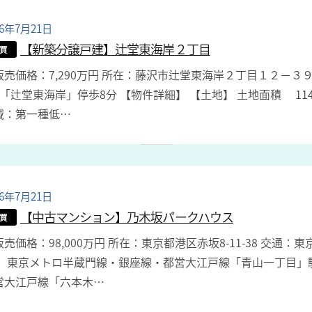
26年7月21日
b
y
【新築分譲戸建】辻堂東海岸２丁目
買
a
売価格：7,290万円 所在：藤沢市辻堂東海岸２丁目１２－３９
d
分「辻堂東海岸」停歩8分 【物件詳細】 【土地】 土地面積 11
m
域：第一種低…
i
n
26年7月21日
b
y
【中古マンション】乃木坂パークハウス
買
a
売価格：98,000万円 所在：東京都港区赤坂8-11-38 交通
d
 、東京メトロ半蔵門線・銀座線・都営大江戸線「青山一丁目」
m
営大江戸線「六本木…
i
n