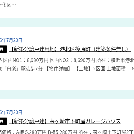
街化区…
i
n
26年7月20日
b
y
【新築分譲戸建用地】港北区篠原町（建築条件無し）
買
a
 区画NO1：8,990万円 区画NO2：8,690万円 所在：横浜市
d
「白楽」駅徒歩7分 【物件詳細】 【土地】2区画 土地面積： No.1
m
i
n
26年7月20日
b
y
【新築分譲戸建】茅ヶ崎市下町屋ガレージハウス
買
a
価格：A棟 5,280万円 B棟5,280万円 所在：茅ヶ崎市下町屋2