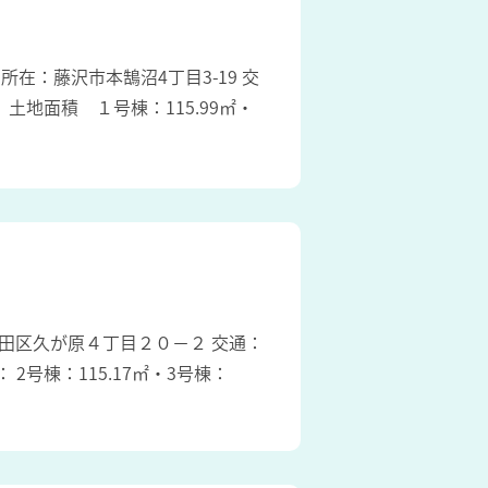
円 所在：藤沢市本鵠沼4丁目3-19 交
土地面積 １号棟：115.99㎡・
都大田区久が原４丁目２０－２ 交通：
2号棟：115.17㎡・3号棟：