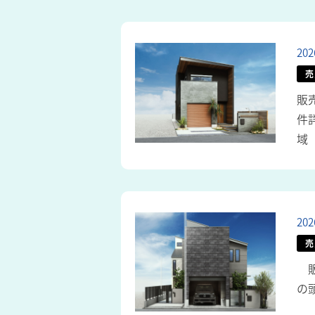
20
売
販
件
域
20
売
販
の