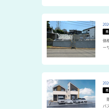
20
売
価
ー
20
売
販
バ