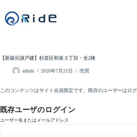
コ
ン
テ
ン
ツ
へ
ス
キ
ッ
【新築分譲戸建】杉並区和泉３丁目・全2棟
プ
admin
2026年7月21日
売買
このコンテンツはサイト会員限定です。既存のユーザーはロ
既存ユーザのログイン
ユーザー名またはメールアドレス